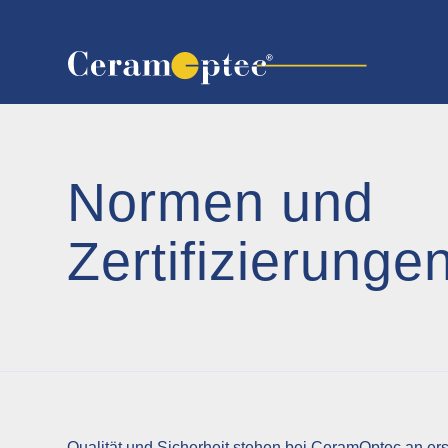
Normen und
Zertifizierunge
Qualität und Sicherheit stehen bei CeramOptec an ers