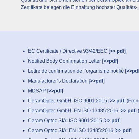
Zertifikate belegen die Einhaltung höchster Qualität
EC Certificate / Directive 93/42/EEC [
>> pdf
]
Notified Body Confirmation Letter [
>>pdf
]
Lettre de confirmation de l’organisme notifié [
>>pd
Manufacturer’s Declaration [
>>pdf
]
MDSAP [
>>pdf
]
CeramOptec GmbH: ISO 9001:2015 [
>> pdf
] (Fre
CeramOptec GmbH: EN ISO 13485:2016 [
>> pdf
]
Ceram Optec SIA: ISO 9001:2015 [
>> pdf
]
Ceram Optec SIA: EN ISO 13485:2016 [
>> pdf
]