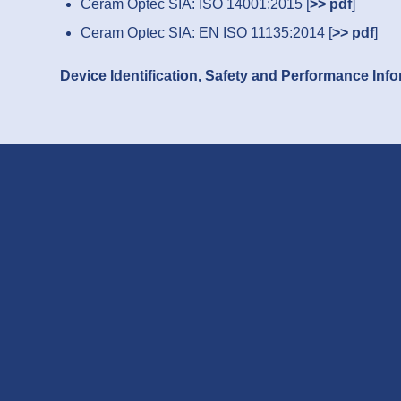
Ceram Optec SIA: ISO 14001:2015 [
>> pdf
]
Ceram Optec SIA: EN ISO 11135:2014 [
>> pdf
]
Device Identification, Safety and Performance In